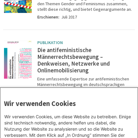
den Themen Gender und Feminismus zusammen,
stellt diese richtig, und bietet Gegenargumente an.
Erschienen:
Juli 2017
PUBLIKATION
Die antifeministische
Männerrechtsbewegung –
Denkweisen, Netzwerke und
Onlinemobilisierung
Eine umfassende Expertise zur antifeministischen
Männerrechtsbewegung im deutschsprachigen
Raum.
Erschienen:
Januar 2012
Wir verwenden Cookies
Wir verwenden Cookies, um diese Website zu betreiben. Einige
sind technisch notwendig, andere helfen uns dabei, die
Nutzung der Website zu analysieren und so die Website zu
Seitennummerierung
verbessern. Mit dem Klick auf „In Ordnung“ stimmen Sie der
Erste Seite
Vorherige Seite
Page
Page
Page
Aktuelle Seite
1
2
3
4