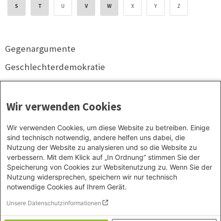
S
T
U
V
W
X
Y
Z
Gegenargumente
Geschlechterdemokratie
Geschlechterforschung/Gender Studies
Geschlechtergerechte Sprache/Gendern
Wir verwenden Cookies
Geschlechtsspezifische Gewalt
Wir verwenden Cookies, um diese Website zu betreiben. Einige
sind technisch notwendig, andere helfen uns dabei, die
Gesetze
Nutzung der Website zu analysieren und so die Website zu
Gleichstellung
verbessern. Mit dem Klick auf „In Ordnung“ stimmen Sie der
Speicherung von Cookies zur Websitenutzung zu. Wenn Sie der
Gruppenbezogene Menschenfeindlichkeit
Nutzung widersprechen, speichern wir nur technisch
notwendige Cookies auf Ihrem Gerät.
Unsere Datenschutzinformationen
Footer menu
Datenschutzinformation
Erklärung zur Barrierefreiheit