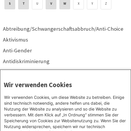
S
T
U
V
W
X
Y
Z
Abtreibung/Schwangerschaftsabbruch/Anti-Choice
Aktivismus
Anti-Gender
Antidiskriminierung
Antifaschismus
Antimuslimischer Rassismus/Islamfeindlichkeit
Wir verwenden Cookies
Antirassismus
Wir verwenden Cookies, um diese Website zu betreiben. Einige
sind technisch notwendig, andere helfen uns dabei, die
Antiromaismus/Antiziganismus
Nutzung der Website zu analysieren und so die Website zu
Antisemitismus
verbessern. Mit dem Klick auf „In Ordnung“ stimmen Sie der
Speicherung von Cookies zur Websitenutzung zu. Wenn Sie der
Autoritarismus
Nutzung widersprechen, speichern wir nur technisch