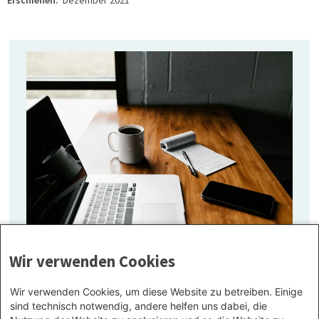
ONLINE-SPIEL
Wir verwenden Cookies
Hidden Codes
Im preisgekrönten Spiel werden Jugendliche in einer simulierten Social
Wir verwenden Cookies, um diese Website zu betreiben. Einige
Media-Umgebung realitätsnah für Radikalisierung in ihrer
sind technisch notwendig, andere helfen uns dabei, die
Bezugsgruppe und auf Social Media sensibilisiert.