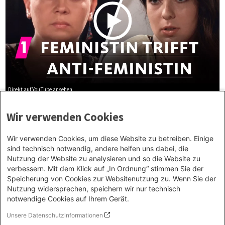
Direkt auf YouTube ansehen
VIDEO
Wir verwenden Cookies
Feministin trifft Anti-Feministin
Das TV-Experiment zeigt einen typischen verbalen Schlagabtausch
Wir verwenden Cookies, um diese Website zu betreiben. Einige
zwischen Pro- und Antifeministin. Welche Geschlechterthemen
sind technisch notwendig, andere helfen uns dabei, die
kommen auf den Tisch?
Nutzung der Website zu analysieren und so die Website zu
Erschienen:
September 2017
verbessern. Mit dem Klick auf „In Ordnung“ stimmen Sie der
Speicherung von Cookies zur Websitenutzung zu. Wenn Sie der
Nutzung widersprechen, speichern wir nur technisch
notwendige Cookies auf Ihrem Gerät.
Unsere Datenschutzinformationen
Footer menu
Datenschutzinformation