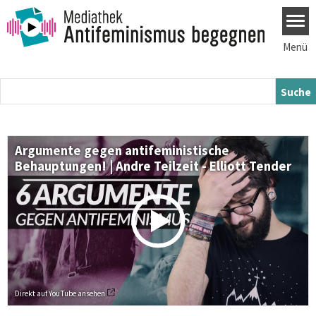
Direkt zum Inhalt
Menü
Argumente gegen antifeministische
Behauptungen! | Andre Teilzeit - Elliott Tender
Direkt auf YouTube ansehen