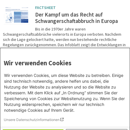
FACTSHEET
Der Kampf um das Recht auf
Schwangerschaftabbruch in Europa
Bis in die 1970er Jahre waren
Schwangerschaftsabbrüche vielerorts in Europa verboten. Nachdem
sich die Lage gelockert hatte, werden nun bestehende rechtliche
Regelungen zurückgenommen. Das Infoblatt zeigt die Entwicklungen in
ausgewählten EU-Staaten.
Erschienen:
April 2024
Wir verwenden Cookies
Wir verwenden Cookies, um diese Website zu betreiben. Einige
sind technisch notwendig, andere helfen uns dabei, die
Nutzung der Website zu analysieren und so die Website zu
Seitennummerierung
verbessern. Mit dem Klick auf „In Ordnung“ stimmen Sie der
Aktuelle Seite
Page
Nächste Seite
Letzte Seite
1
2
Speicherung von Cookies zur Websitenutzung zu. Wenn Sie der
Nutzung widersprechen, speichern wir nur technisch
notwendige Cookies auf Ihrem Gerät.
Unsere Datenschutzinformationen
Footer menu
Datenschutzinformation