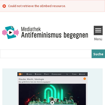
Direkt zum Inhalt
Fehlermeldung
Could not retrieve the oEmbed resource.
Menü