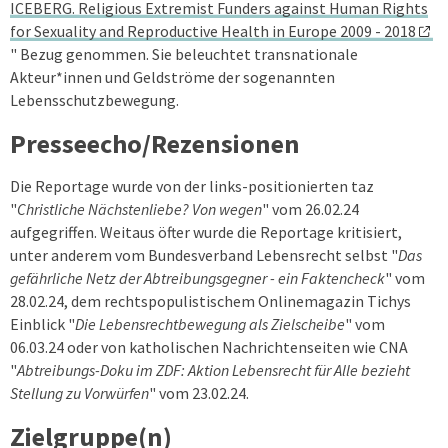
ICEBERG. Religious Extremist Funders against Human Rights
for Sexuality and Reproductive Health in Europe 2009 - 2018
" Bezug genommen. Sie beleuchtet transnationale
Akteur*innen und Geldströme der sogenannten
Lebensschutzbewegung.
Presseecho/Rezensionen
Die Reportage wurde von der links-positionierten taz
"
Christliche Nächstenliebe? Von wegen
" vom 26.02.24
aufgegriffen. Weitaus öfter wurde die Reportage kritisiert,
unter anderem vom
Bundesverband Lebensrecht selbst "
Das
gefährliche Netz der Abtreibungsgegner - ein Faktencheck
" vom
28.02.24
, dem rechtspopulistischem Onlinemagazin Tichys
Einblick "
Die Lebensrechtbewegung als Zielscheibe
" vom
06.03.24
oder von katholischen Nachrichtenseiten wie CNA
"
Abtreibungs-Doku im ZDF: Aktion Lebensrecht für Alle bezieht
Stellung zu Vorwürfen
" vom 23.02.24.
Zielgruppe(n)