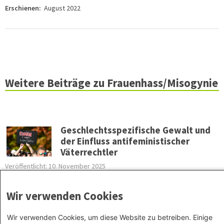
Erschienen:
August 2022
Weitere Beiträge zu Frauenhass/Misogynie
Geschlechtsspezifische Gewalt und
der Einfluss antifeministischer
Väterrechtler
Veröffentlicht: 10. November 2025
Schwerpunkt
Zum Internationalen Tag zur Beseitigung von Gewalt
gegen Frauen am 25.11. beschäftigen wir uns mit
Wir verwenden Cookies
geschlechtsspezifischer Gewalt und dem Einfluss antifeministischer
Väterrechtler. Eine Kooperation mit der Zentralen Informationsstelle
Autonomer Frauenhäuser (ZIF).
Wir verwenden Cookies, um diese Website zu betreiben. Einige