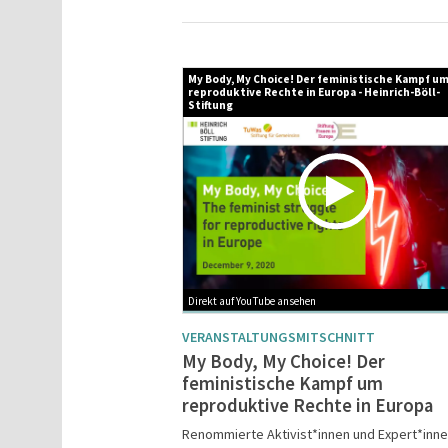
My Body, My Choice! Der feministische Kampf u
Related Medias
reproduktive Rechte in Europa - Heinrich-Böll-
Stiftung
Direkt auf YouTube ansehen
VERANSTALTUNGSMITSCHNITT
My Body, My Choice! Der
feministische Kampf um
reproduktive Rechte in Europa
Renommierte Aktivist*innen und Expert*inn