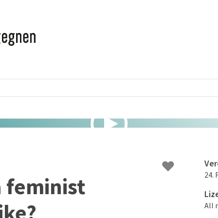
♥
Ver
24. 
 feminist
Liz
ike?
All 