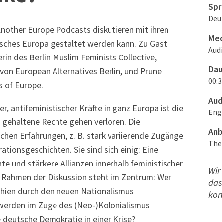
Spr
Deu
nother Europe Podcasts diskutieren mit ihren
Med
tisches Europa gestaltet werden kann. Zu Gast
Aud
in des Berlin Muslim Feminists Collective,
Dau
von European Alternatives Berlin, und Prune
00:3
s of Europe.
Aud
r, antifeministischer Kräfte in ganz Europa ist die
Eng
ch gehaltene Rechte gehen verloren. Die
Anb
ichen Erfahrungen, z. B. stark variierende Zugänge
The
tionsgeschichten. Sie sind sich einig: Eine
te und stärkere Allianzen innerhalb feministischer
Wir
m Rahmen der Diskussion steht im Zentrum: Wer
das
chien durch den neuen Nationalismus
kon
 werden im Zuge des (Neo-)Kolonialismus
 deutsche Demokratie in einer Krise?