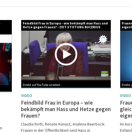
m
Feindbild Frau in Europa – wie bekämpft man Hass und
Frauen
Hetze gegen Frauen? - ZEIT STIFTUNG BUCERIUS
eigent
Direkt auf YouTube ansehen
Direkt 
VIDEO
VIDEO
Feindbild Frau in Europa – wie
Frau
bekämpft man Hass und Hetze gegen
glei
Frauen?
eige
Claudia Roth, Renate Künast, Analena Baerbock:
Im kur
en
Frauen in der Öffentlichkeit sind Hass in
Entwic