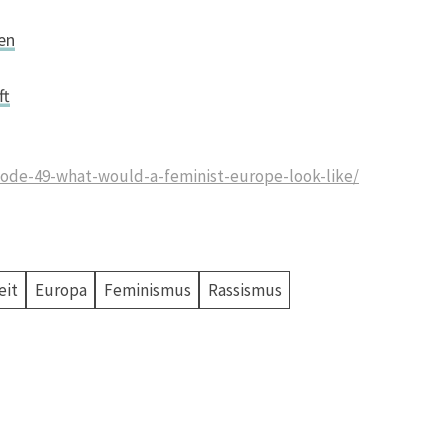
en
ft
ode-49-what-would-a-feminist-europe-look-like/
eit
Europa
Feminismus
Rassismus